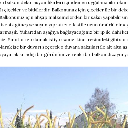
rklı balkon dekorasyon fikirleri içinden en uygulanabilir ola
ı çiçekler ve bitkilerdir. Balkonunuz için çiçekler ile bir 
ak. Balkonunuz için ahşap malzemelerden bir saksı yapabilirsi
iz güneş ve suyun yıpratıcı etkisi ile uzun ömürlü olmayabi
 sarmaşık. Yukarıdan aşağıya bağlayacağınız bir ip ile dahi 
niz. Sınırları zorlamak istiyorsanız ikinci resimdeki gibi sarm
arak ise bir duvarı seçerek o duvara saksıları ile alt alta asa
 boyayarak sıradışı bir görünüm ve renkli bir balkon dizaynı 