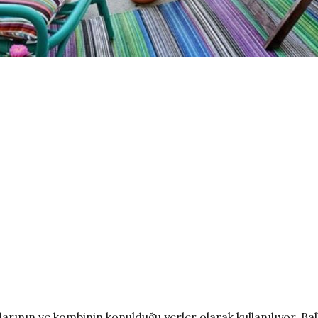
larının ve kombinin konulduğu yerler olarak kullanılıyor. Ba