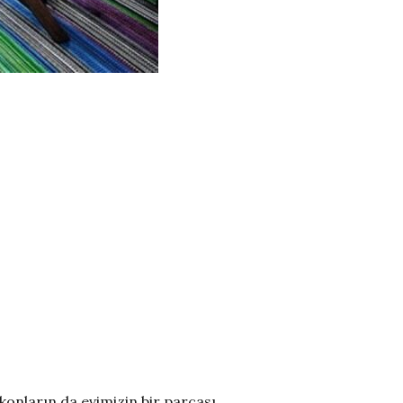
lkonların da evimizin bir parçası