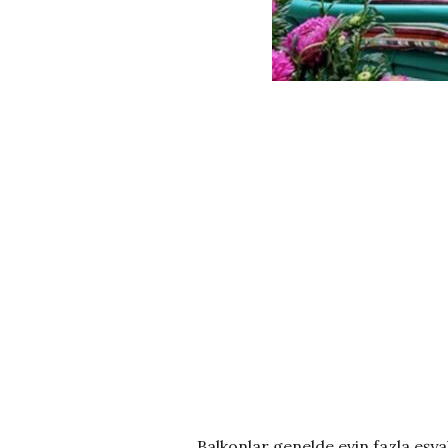
Balkonlar genelde evin fazla eşya