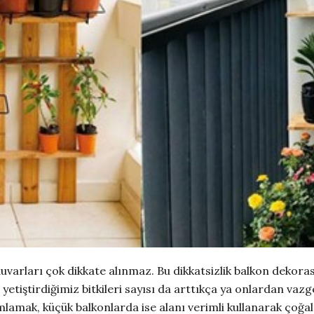
rları çok dikkate alınmaz. Bu dikkatsizlik balkon dekorasyo
 yetiştirdiğimiz bitkileri sayısı da arttıkça ya onlardan vaz
amak, küçük balkonlarda ise alanı verimli kullanarak çoğal