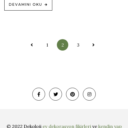
DEVAMINI OKU
Yazı
1
2
3
sayfalandırma
© 2022 Dekoloji
ev dekorasyon fikirleri
ve
kendin yap