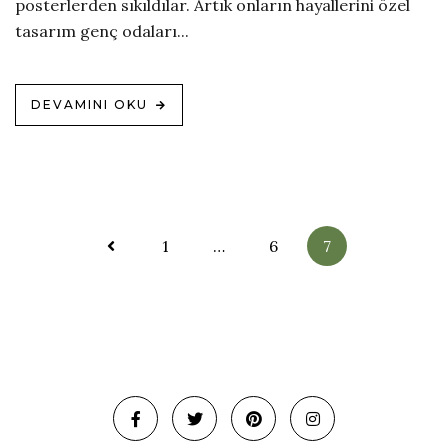
posterlerden sıkıldılar. Artık onların hayallerini özel
tasarım genç odaları...
DEVAMINI OKU
Yazı
1
…
6
7
sayfalandırma