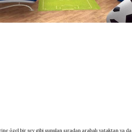
ine özel bir şey gibi sunulan sıradan arabalı yataktan ya d