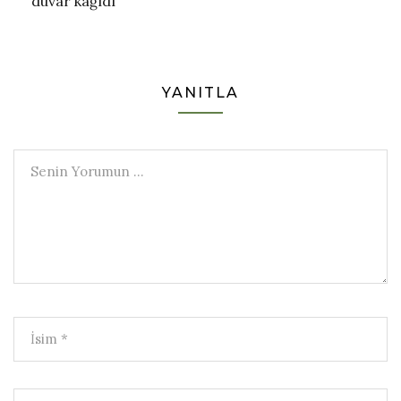
duvar kağıdı
YANITLA