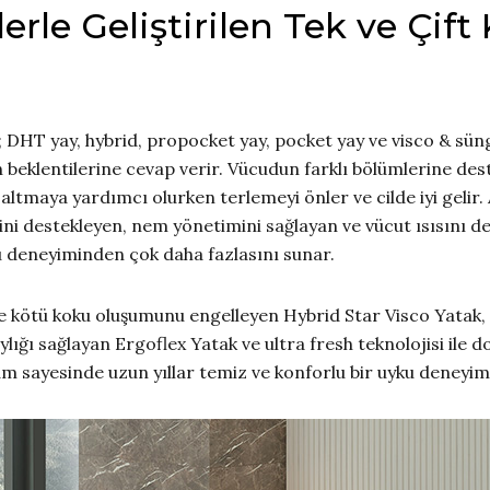
lerle Geliştirilen Tek ve Çift 
ar; DHT yay, hybrid, propocket yay, pocket yay ve visco & sünge
n beklentilerine cevap verir. Vücudun farklı bölümlerine des
zaltmaya yardımcı olurken terlemeyi önler ve cilde iyi geli
şimini destekleyen, nem yönetimini sağlayan ve vücut ısısını 
ku deneyiminden çok daha fazlasını sunar.
n ve kötü koku oluşumunu engelleyen Hybrid Star Visco Yatak
lığı sağlayan Ergoflex Yatak ve ultra fresh teknolojisi ile 
am sayesinde uzun yıllar temiz ve konforlu bir uyku deneyim