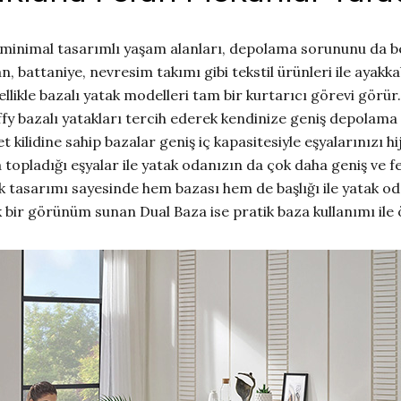
minimal tasarımlı yaşam alanları, depolama sorununu da be
n, battaniye, nevresim takımı gibi tekstil ürünleri ile ayakk
zellikle bazalı yatak modelleri tam bir kurtarıcı görevi görü
y bazalı yatakları tercih ederek kendinize geniş depolama al
 kilidine sahip bazalar geniş iç kapasitesiyle eşyalarınızı hij
 topladığı eşyalar ile yatak odanızın da çok daha geniş ve
ık tasarımı sayesinde hem bazası hem de başlığı ile yatak 
ık bir görünüm sunan Dual Baza ise pratik baza kullanımı ile 