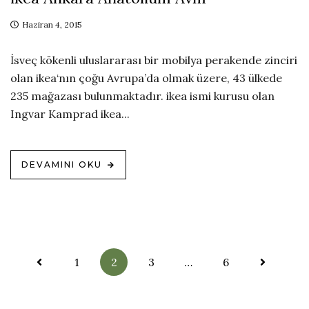
Haziran 4, 2015
İsveç kökenli uluslararası bir mobilya perakende zinciri
olan ikea‘nın çoğu Avrupa’da olmak üzere, 43 ülkede
235 mağazası bulunmaktadır. ikea ismi kurusu olan
Ingvar Kamprad ikea...
DEVAMINI OKU
Yazı
1
2
3
…
6
sayfalandırma