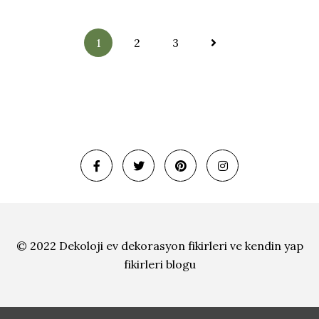
Yazı
1
2
3
sayfalandırma
© 2022 Dekoloji
ev dekorasyon fikirleri ve
kendin yap
fikirleri blogu