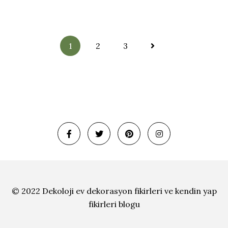
Yazı
1
2
3
sayfalandırma
© 2022 Dekoloji
ev dekorasyon fikirleri ve
kendin yap
fikirleri blogu