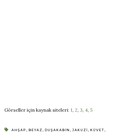
Görseller için kaynak siteleri:
1
,
2
,
3
,
4
,
5
,
,
,
,
,
AHŞAP
BEYAZ
DUŞAKABIN
JAKUZI
KÜVET